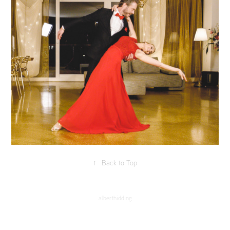
↑
Back to Top
alberthidding